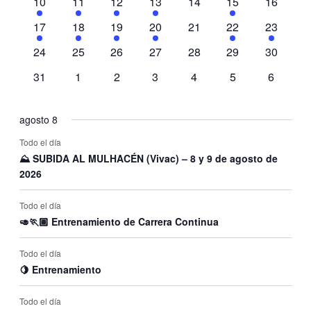
vistas
1
3
2
2
0
1
0
10
11
12
13
14
15
16
evento
eventos
eventos
eventos
eventos
evento
eventos
de
1
1
2
2
0
1
1
17
18
19
20
21
22
23
evento
evento
eventos
eventos
eventos
evento
evento
Evento
0
0
0
0
0
0
0
24
25
26
27
28
29
30
eventos
eventos
eventos
eventos
eventos
eventos
eventos
0
0
0
0
0
0
0
31
1
2
3
4
5
6
eventos
eventos
eventos
eventos
eventos
eventos
eventos
agosto 8
Todo el día
⛰ SUBIDA AL MULHACÉN (Vivac) – 8 y 9 de agosto de
2026
Todo el día
🥑🏃🏽 Entrenamiento de Carrera Continua
Todo el día
🍋 Entrenamiento
Todo el día