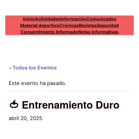
Inicio
Actividades
Información
Comunicados
Material deportivo
Crónicas
Revistas
Seguridad
Consentimiento Informado
Notas Informativas
« Todos los Eventos
Este evento ha pasado.
🍅 Entrenamiento Duro
abril 20, 2025