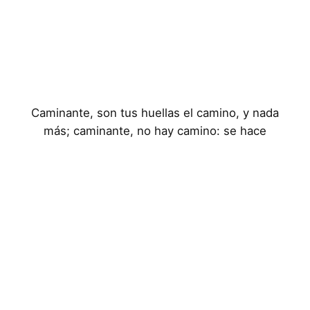
Caminante, son tus huellas el camino, y nada
más; caminante, no hay camino: se hace
camino al andar
Aviso Legal
Política de Privacidad