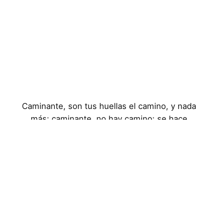
Caminante, son tus huellas el camino, y nada
más; caminante, no hay camino: se hace
camino al andar
Aviso Legal
Política de Privacidad