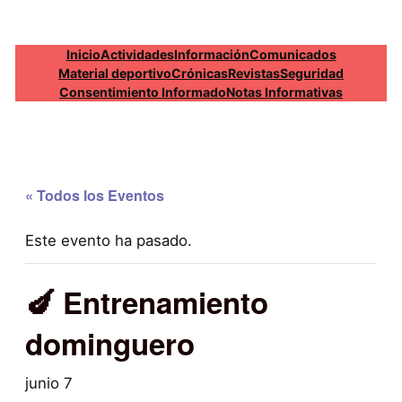
Inicio
Actividades
Información
Comunicados
Material deportivo
Crónicas
Revistas
Seguridad
Consentimiento Informado
Notas Informativas
« Todos los Eventos
Este evento ha pasado.
🍆 Entrenamiento
dominguero
junio 7