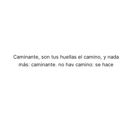
Caminante, son tus huellas el camino, y nada
más; caminante, no hay camino: se hace
camino al andar
Aviso Legal
Política de Privacidad