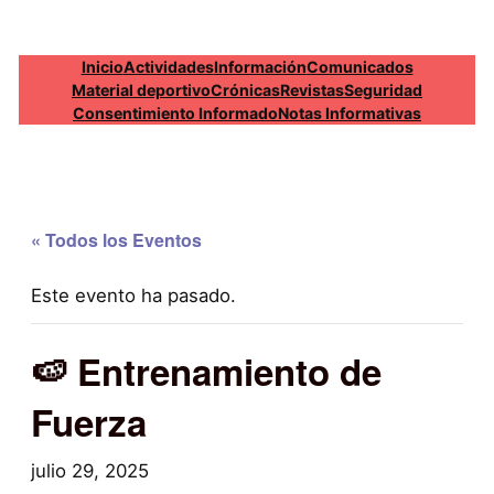
Inicio
Actividades
Información
Comunicados
Material deportivo
Crónicas
Revistas
Seguridad
Consentimiento Informado
Notas Informativas
« Todos los Eventos
Este evento ha pasado.
🍉 Entrenamiento de
Fuerza
julio 29, 2025