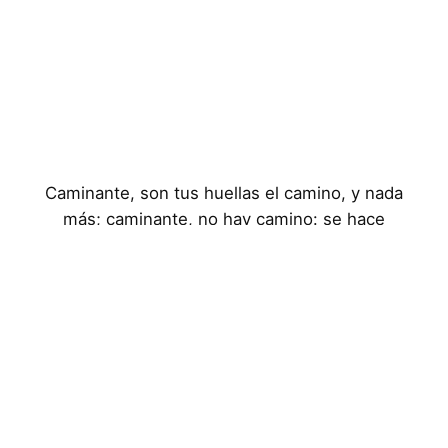
Caminante, son tus huellas el camino, y nada
más; caminante, no hay camino: se hace
camino al andar
Aviso Legal
Política de Privacidad