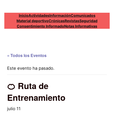
Inicio
Actividades
Información
Comunicados
Material deportivo
Crónicas
Revistas
Seguridad
Consentimiento Informado
Notas Informativas
« Todos los Eventos
Este evento ha pasado.
🍊 Ruta de
Entrenamiento
julio 11