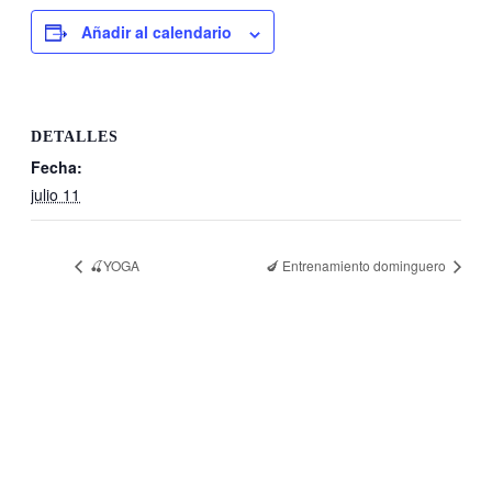
Añadir al calendario
DETALLES
Fecha:
julio 11
🍒YOGA
🍆 Entrenamiento dominguero