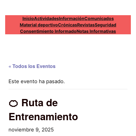
Inicio
Actividades
Información
Comunicados
Material deportivo
Crónicas
Revistas
Seguridad
Consentimiento Informado
Notas Informativas
« Todos los Eventos
Este evento ha pasado.
🍊 Ruta de
Entrenamiento
noviembre 9, 2025