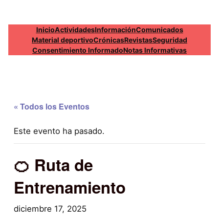
Inicio
Actividades
Información
Comunicados
Material deportivo
Crónicas
Revistas
Seguridad
Consentimiento Informado
Notas Informativas
« Todos los Eventos
Este evento ha pasado.
🍊 Ruta de
Entrenamiento
diciembre 17, 2025