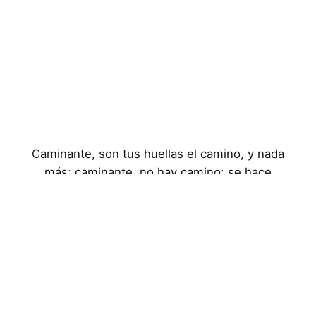
Caminante, son tus huellas el camino, y nada
más; caminante, no hay camino: se hace
camino al andar
Aviso Legal
Política de Privacidad