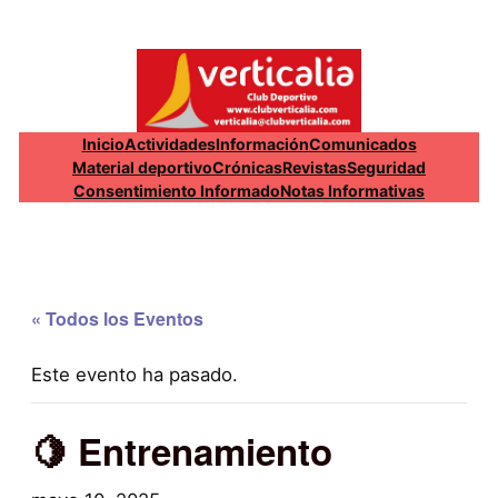
Inicio
Actividades
Información
Comunicados
Material deportivo
Crónicas
Revistas
Seguridad
Consentimiento Informado
Notas Informativas
« Todos los Eventos
Este evento ha pasado.
🍋 Entrenamiento