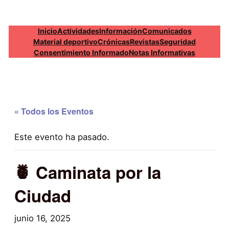
Inicio
Actividades
Información
Comunicados
Material deportivo
Crónicas
Revistas
Seguridad
Consentimiento Informado
Notas Informativas
« Todos los Eventos
Este evento ha pasado.
🍍 Caminata por la
Ciudad
junio 16, 2025