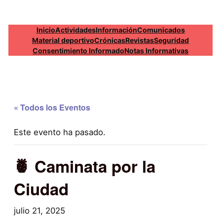
Inicio
Actividades
Información
Comunicados
Material deportivo
Crónicas
Revistas
Seguridad
Consentimiento Informado
Notas Informativas
« Todos los Eventos
Este evento ha pasado.
🍍 Caminata por la
Ciudad
julio 21, 2025