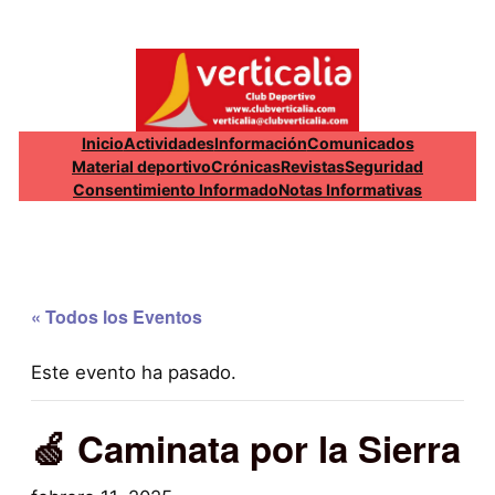
Inicio
Actividades
Información
Comunicados
Material deportivo
Crónicas
Revistas
Seguridad
Consentimiento Informado
Notas Informativas
« Todos los Eventos
Este evento ha pasado.
🍏 Caminata por la Sierra