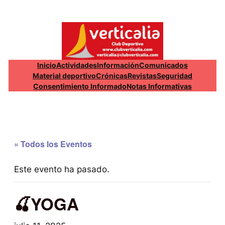
Inicio
Actividades
Información
Comunicados
Material deportivo
Crónicas
Revistas
Seguridad
Consentimiento Informado
Notas Informativas
« Todos los Eventos
Este evento ha pasado.
🍒YOGA