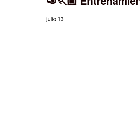
🥑🏃🏽 Entrenamien
julio 13