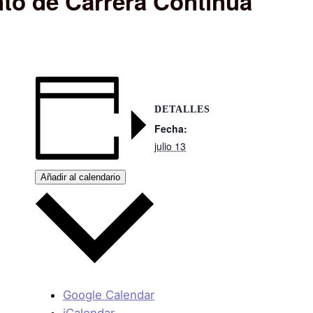
to de Carrera Continua
DETALLES
Fecha:
julio 13
Añadir al calendario
Google Calendar
iCalendar