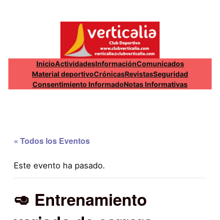
Inicio
Actividades
Información
Comunicados
Material deportivo
Crónicas
Revistas
Seguridad
Consentimiento Informado
Notas Informativas
« Todos los Eventos
Este evento ha pasado.
🥑 Entrenamiento