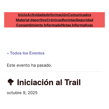
Inicio
Actividades
Información
Comunicados
Material deportivo
Crónicas
Revistas
Seguridad
Consentimiento Informado
Notas Informativas
« Todos los Eventos
Este evento ha pasado.
🥦 Iniciación al Trail
octubre 9, 2025