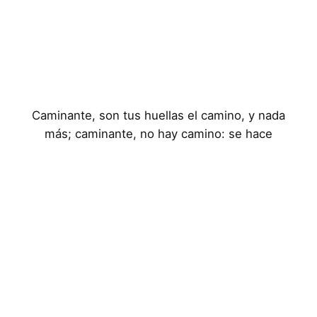
Caminante, son tus huellas el camino, y nada
más; caminante, no hay camino: se hace
camino al andar
Aviso Legal
Política de Privacidad