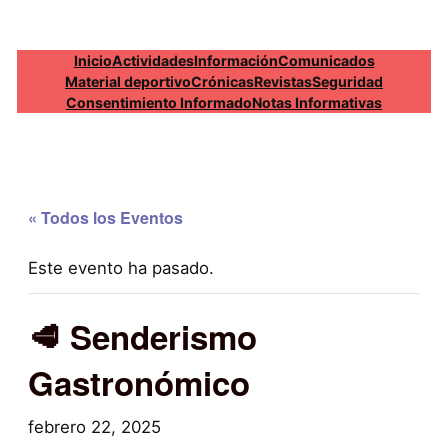
Inicio
Actividades
Información
Comunicados
Material deportivo
Crónicas
Revistas
Seguridad
Consentimiento Informado
Notas Informativas
« Todos los Eventos
Este evento ha pasado.
🥩 Senderismo
Gastronómico
febrero 22, 2025