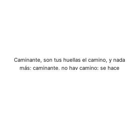
Caminante, son tus huellas el camino, y nada
más; caminante, no hay camino: se hace
camino al andar
Aviso Legal
Política de Privacidad