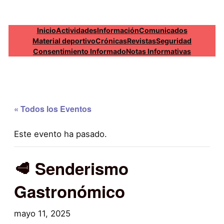
Inicio
Actividades
Información
Comunicados
Material deportivo
Crónicas
Revistas
Seguridad
Consentimiento Informado
Notas Informativas
« Todos los Eventos
Este evento ha pasado.
🥩 Senderismo
Gastronómico
mayo 11, 2025