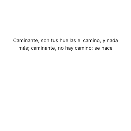
Caminante, son tus huellas el camino, y nada
más; caminante, no hay camino: se hace
camino al andar
Aviso Legal
Política de Privacidad