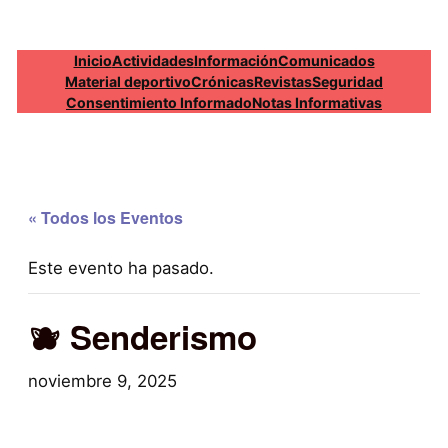
Inicio
Actividades
Información
Comunicados
Material deportivo
Crónicas
Revistas
Seguridad
Consentimiento Informado
Notas Informativas
« Todos los Eventos
Este evento ha pasado.
🫐 Senderismo
noviembre 9, 2025