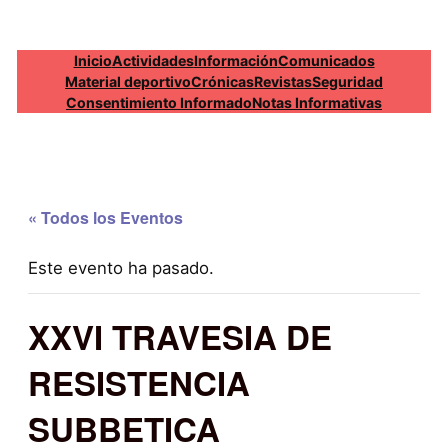
Inicio
Actividades
Información
Comunicados
Material deportivo
Crónicas
Revistas
Seguridad
Consentimiento Informado
Notas Informativas
« Todos los Eventos
Este evento ha pasado.
XXVI TRAVESIA DE
RESISTENCIA
SUBBETICA