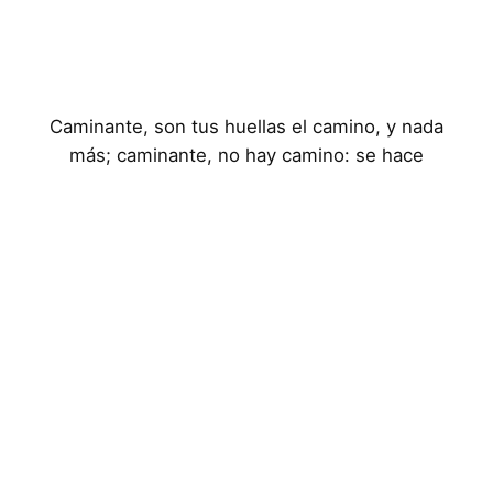
Caminante, son tus huellas el camino, y nada
más; caminante, no hay camino: se hace
camino al andar
Aviso Legal
Política de Privacidad