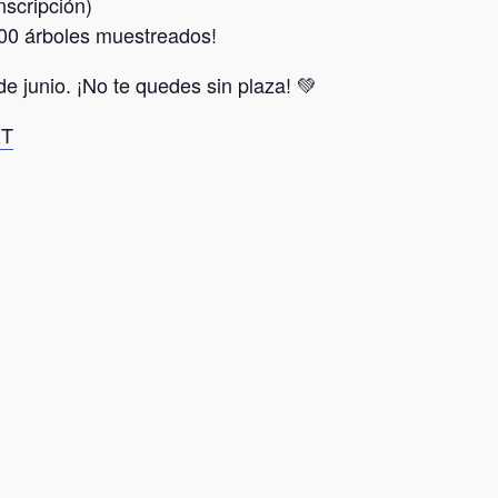
nscripción)
1000 árboles muestreados!
de junio. ¡No te quedes sin plaza! 💚
RT