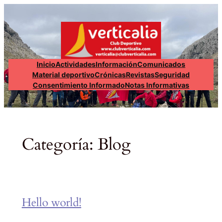
Inicio
Actividades
Información
Comunicados
Material deportivo
Crónicas
Revistas
Seguridad
Consentimiento Informado
Notas Informativas
Categoría:
Blog
Hello world!